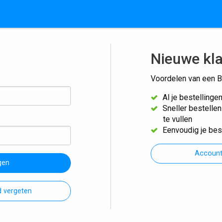
Nieuwe kl
Voordelen van een B
Al je bestellinge
Sneller bestelle
te vullen
Eenvoudig je bes
Accoun
gen
 vergeten