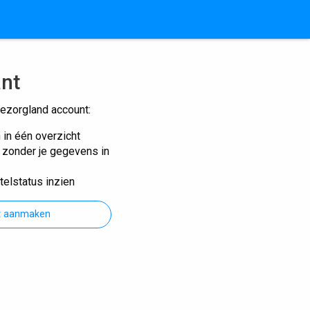
ant
ezorgland account:
n in één overzicht
n zonder je gegevens in
telstatus inzien
t aanmaken