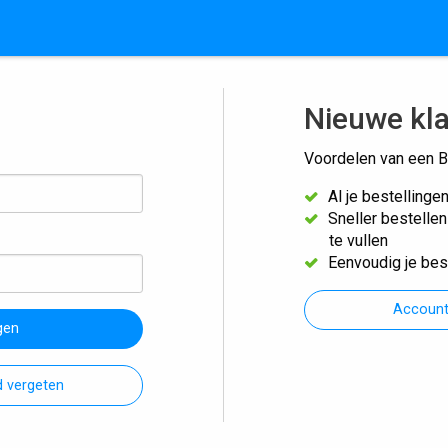
Nieuwe kl
Voordelen van een B
Al je bestellinge
Sneller bestelle
te vullen
Eenvoudig je bes
Accoun
gen
 vergeten