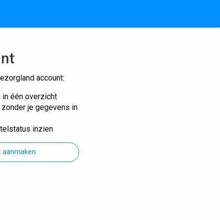
ant
ezorgland account:
n in één overzicht
n zonder je gegevens in
telstatus inzien
t aanmaken