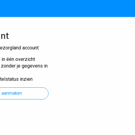
ant
ezorgland account:
n in één overzicht
n zonder je gegevens in
telstatus inzien
t aanmaken