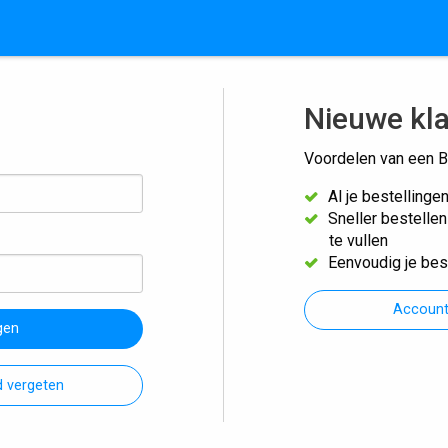
Nieuwe kl
Voordelen van een B
Al je bestellinge
Sneller bestelle
te vullen
Eenvoudig je bes
Accoun
gen
 vergeten