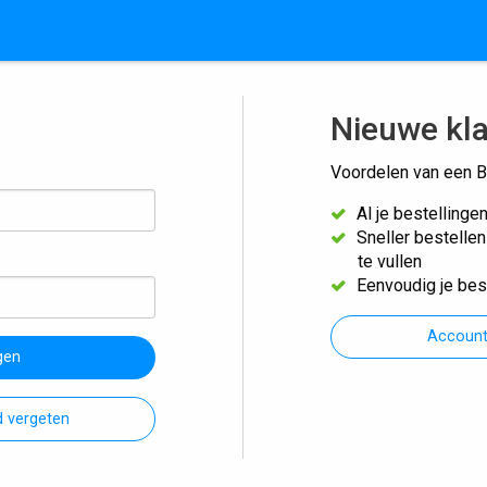
Nieuwe kl
Voordelen van een B
Al je bestellinge
Sneller bestelle
te vullen
Eenvoudig je bes
Accoun
gen
 vergeten