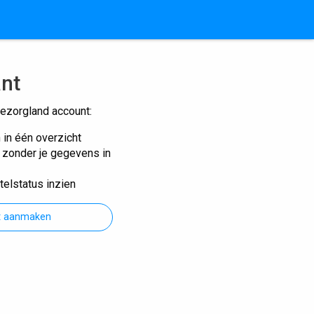
ant
ezorgland account:
n in één overzicht
n zonder je gegevens in
telstatus inzien
t aanmaken