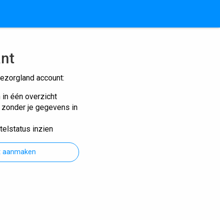
ant
ezorgland account:
n in één overzicht
n zonder je gegevens in
telstatus inzien
t aanmaken