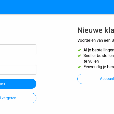
Nieuwe kl
Voordelen van een B
Al je bestellinge
Sneller bestelle
te vullen
Eenvoudig je bes
Accoun
gen
 vergeten