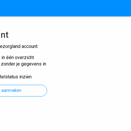
ant
ezorgland account:
n in één overzicht
n zonder je gegevens in
telstatus inzien
t aanmaken