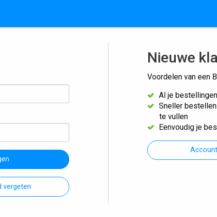
Nieuwe kl
Voordelen van een B
Al je bestellinge
Sneller bestelle
te vullen
Eenvoudig je bes
Accoun
gen
 vergeten