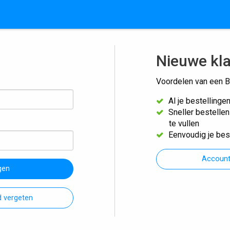
Nieuwe kl
Voordelen van een B
Al je bestellinge
Sneller bestelle
te vullen
Eenvoudig je bes
Accoun
gen
 vergeten