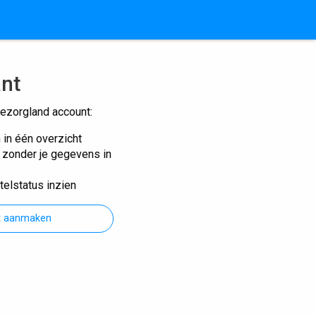
ant
ezorgland account:
n in één overzicht
n zonder je gegevens in
telstatus inzien
t aanmaken