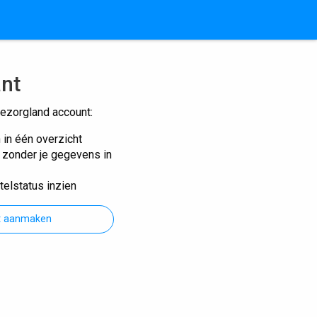
ant
ezorgland account:
n in één overzicht
n zonder je gegevens in
telstatus inzien
t aanmaken