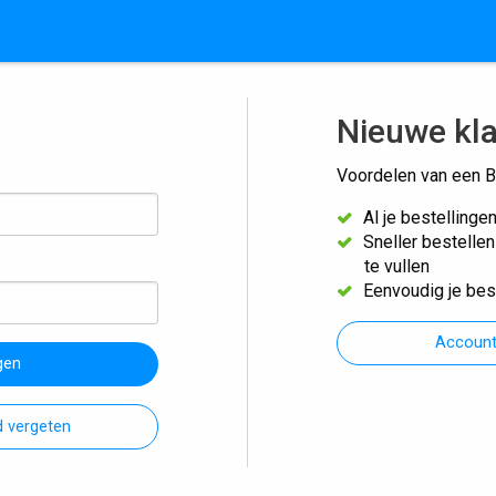
Nieuwe kl
Voordelen van een B
Al je bestellinge
Sneller bestelle
te vullen
Eenvoudig je bes
Accoun
gen
 vergeten