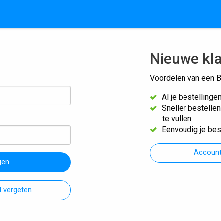
Nieuwe kl
Voordelen van een B
Al je bestellinge
Sneller bestelle
te vullen
Eenvoudig je bes
Accoun
gen
 vergeten