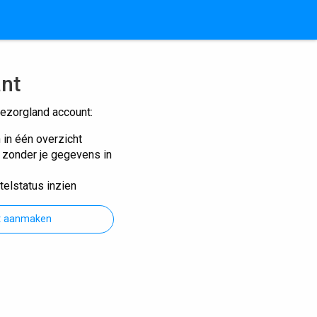
ant
ezorgland account:
n in één overzicht
n zonder je gegevens in
telstatus inzien
t aanmaken