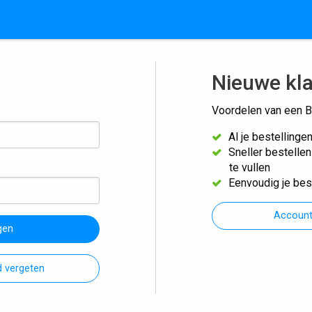
Nieuwe kl
Voordelen van een B
Al je bestellinge
Sneller bestelle
te vullen
Eenvoudig je bes
Accoun
gen
 vergeten