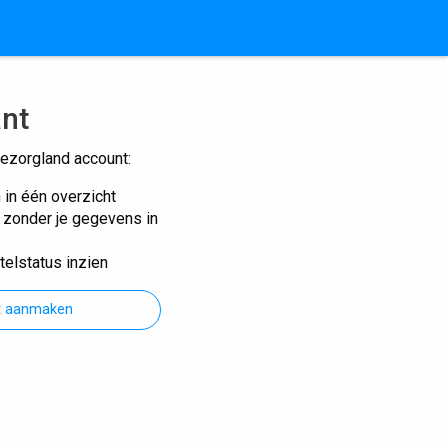
ant
ezorgland account:
n in één overzicht
n zonder je gegevens in
telstatus inzien
t aanmaken