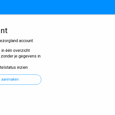
ant
ezorgland account:
n in één overzicht
n zonder je gegevens in
telstatus inzien
t aanmaken