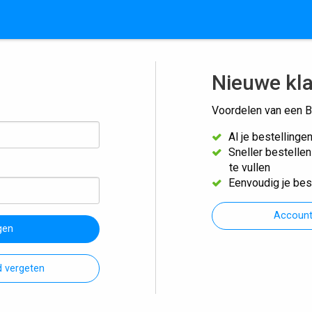
Nieuwe kl
Voordelen van een B
Al je bestellinge
Sneller bestelle
te vullen
Eenvoudig je bes
Accoun
gen
 vergeten