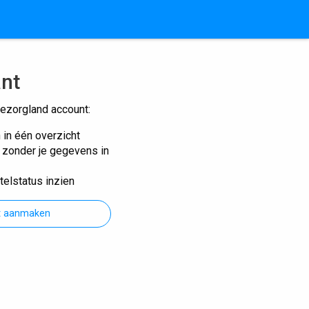
ant
ezorgland account:
n in één overzicht
n zonder je gegevens in
telstatus inzien
t aanmaken