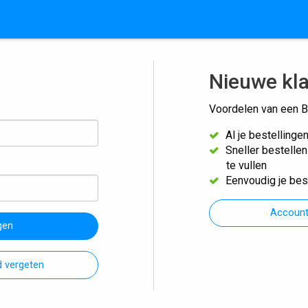
Nieuwe kl
Voordelen van een B
Al je bestellinge
Sneller bestelle
te vullen
Eenvoudig je bes
Accoun
gen
 vergeten