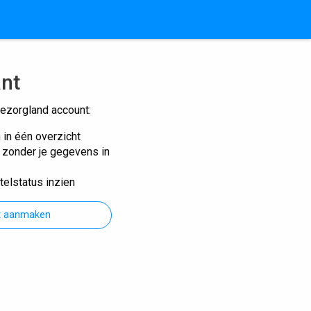
ant
ezorgland account:
n in één overzicht
n zonder je gegevens in
telstatus inzien
t aanmaken