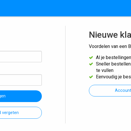
Nieuwe kl
Voordelen van een B
Al je bestellinge
Sneller bestelle
te vullen
Eenvoudig je bes
Accoun
gen
 vergeten