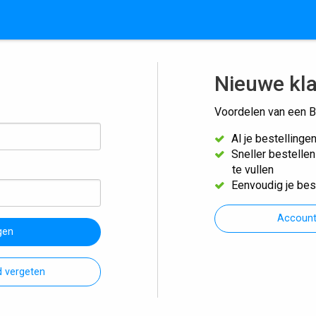
Nieuwe kl
Voordelen van een B
Al je bestellinge
Sneller bestelle
te vullen
Eenvoudig je bes
Accoun
gen
 vergeten