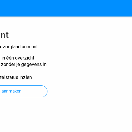
ant
ezorgland account:
n in één overzicht
n zonder je gegevens in
telstatus inzien
t aanmaken