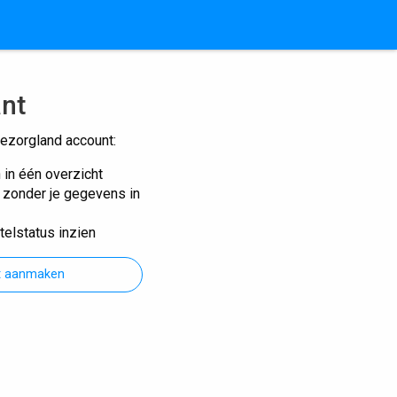
ant
ezorgland account:
n in één overzicht
n zonder je gegevens in
telstatus inzien
t aanmaken