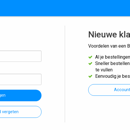
Nieuwe kl
Voordelen van een B
Al je bestellinge
Sneller bestelle
te vullen
Eenvoudig je bes
Accoun
gen
 vergeten