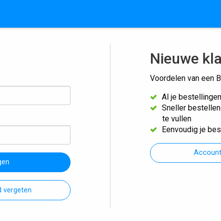
Nieuwe kl
Voordelen van een B
Al je bestellinge
Sneller bestelle
te vullen
Eenvoudig je bes
Accoun
gen
 vergeten