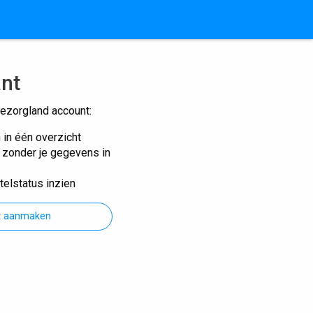
ant
ezorgland account:
n in één overzicht
n zonder je gegevens in
telstatus inzien
t aanmaken