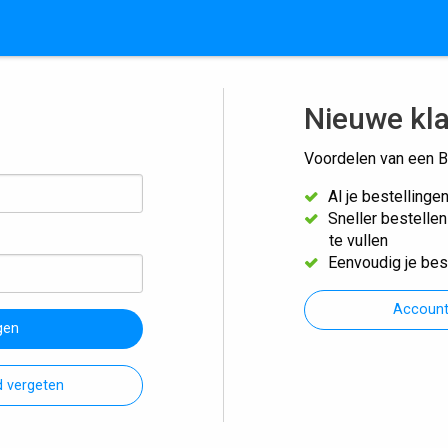
Nieuwe kl
Voordelen van een B
Al je bestellinge
Sneller bestelle
te vullen
Eenvoudig je bes
Accoun
gen
 vergeten