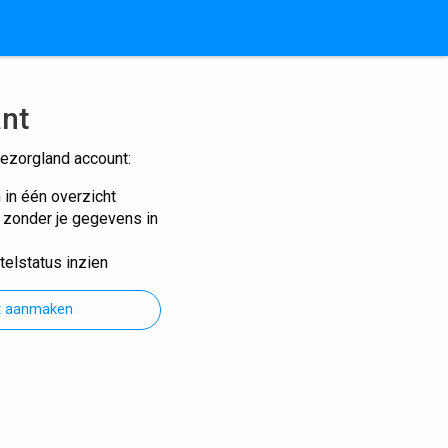
ant
ezorgland account:
n in één overzicht
n zonder je gegevens in
telstatus inzien
t aanmaken