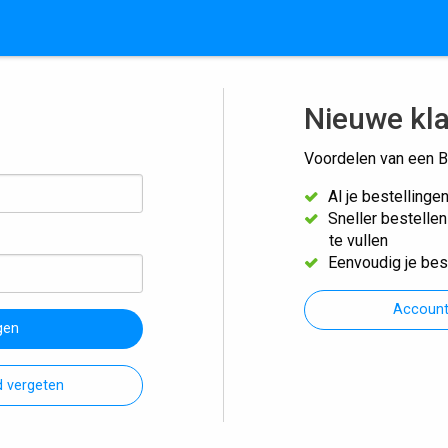
Nieuwe kl
Voordelen van een B
Al je bestellinge
Sneller bestelle
te vullen
Eenvoudig je bes
Accoun
gen
 vergeten