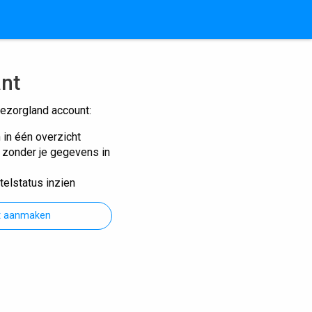
ant
ezorgland account:
n in één overzicht
n zonder je gegevens in
telstatus inzien
t aanmaken