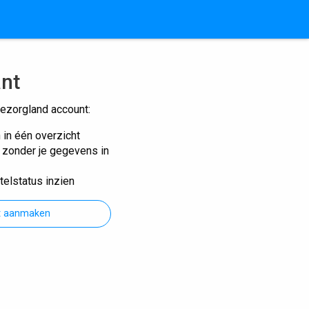
ant
ezorgland account:
n in één overzicht
n zonder je gegevens in
telstatus inzien
t aanmaken