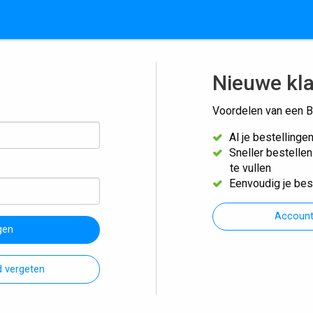
Nieuwe kl
Voordelen van een B
Al je bestellinge
Sneller bestelle
te vullen
Eenvoudig je bes
Accoun
gen
 vergeten