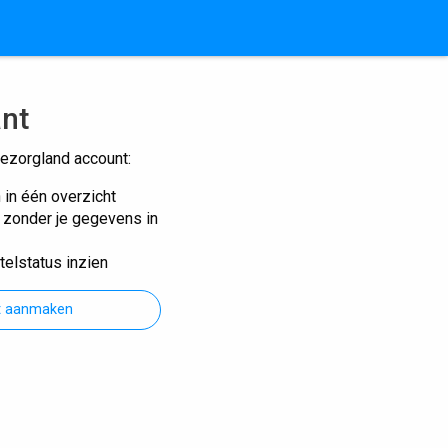
ant
ezorgland account:
n in één overzicht
n zonder je gegevens in
telstatus inzien
t aanmaken