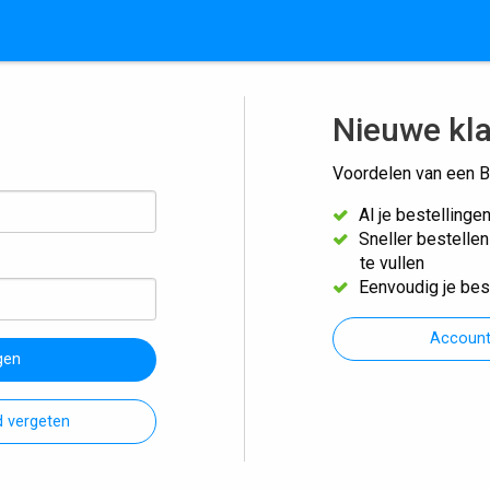
Nieuwe kl
Voordelen van een B
Al je bestellinge
Sneller bestelle
te vullen
Eenvoudig je bes
Accoun
gen
 vergeten