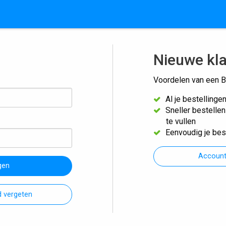
Nieuwe kl
Voordelen van een B
Al je bestellinge
Sneller bestelle
te vullen
Eenvoudig je bes
Accoun
gen
 vergeten