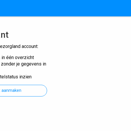
ant
ezorgland account:
n in één overzicht
n zonder je gegevens in
telstatus inzien
t aanmaken