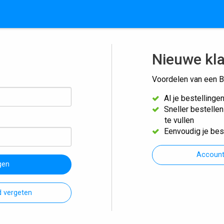
Nieuwe kl
Voordelen van een B
Al je bestellinge
Sneller bestelle
te vullen
Eenvoudig je bes
Accoun
gen
 vergeten