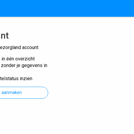
ant
ezorgland account:
n in één overzicht
n zonder je gegevens in
telstatus inzien
t aanmaken