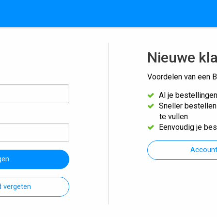
Nieuwe kl
Voordelen van een B
Al je bestellinge
Sneller bestelle
te vullen
Eenvoudig je bes
Accoun
gen
 vergeten