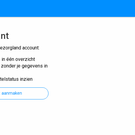
ant
ezorgland account:
n in één overzicht
n zonder je gegevens in
telstatus inzien
t aanmaken