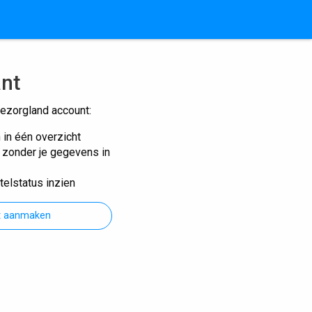
ant
ezorgland account:
n in één overzicht
n zonder je gegevens in
telstatus inzien
t aanmaken