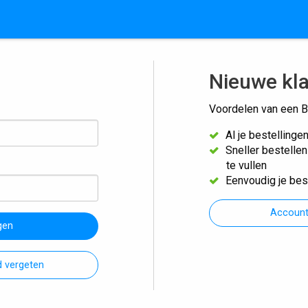
Nieuwe kl
Voordelen van een B
Al je bestellinge
Sneller bestelle
te vullen
Eenvoudig je bes
Accoun
gen
 vergeten