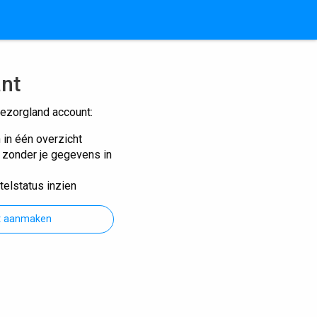
ant
ezorgland account:
n in één overzicht
n zonder je gegevens in
telstatus inzien
t aanmaken