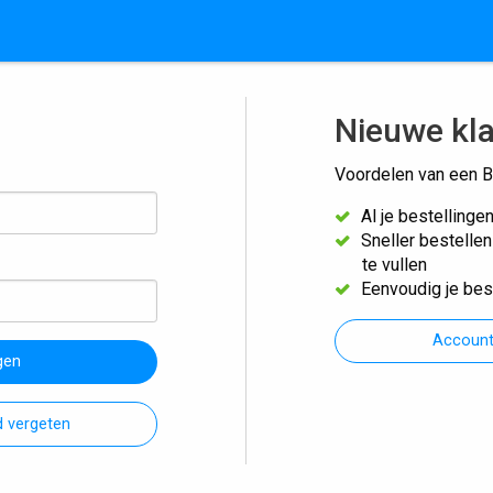
Nieuwe kl
Voordelen van een B
Al je bestellinge
Sneller bestelle
te vullen
Eenvoudig je bes
Accoun
gen
 vergeten