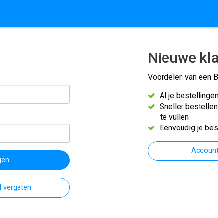
Nieuwe kl
Voordelen van een B
Al je bestellinge
Sneller bestelle
te vullen
Eenvoudig je bes
Accoun
gen
 vergeten