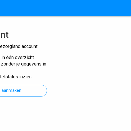
ant
ezorgland account:
n in één overzicht
n zonder je gegevens in
telstatus inzien
t aanmaken