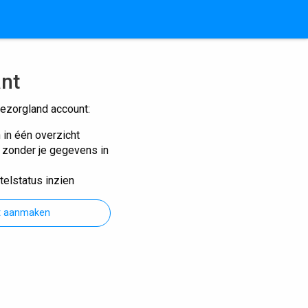
ant
ezorgland account:
n in één overzicht
n zonder je gegevens in
telstatus inzien
t aanmaken