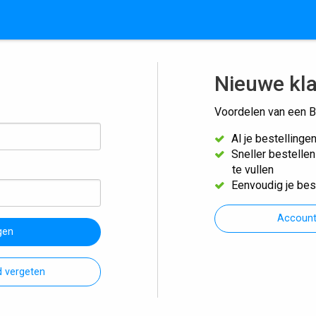
Nieuwe kl
Voordelen van een B
Al je bestellinge
Sneller bestelle
te vullen
Eenvoudig je bes
Accoun
gen
 vergeten