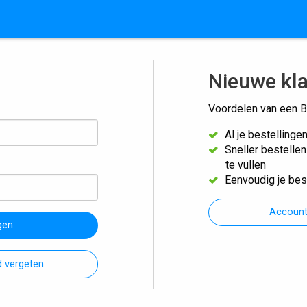
Nieuwe kl
Voordelen van een B
Al je bestellinge
Sneller bestelle
te vullen
Eenvoudig je bes
Accoun
gen
 vergeten