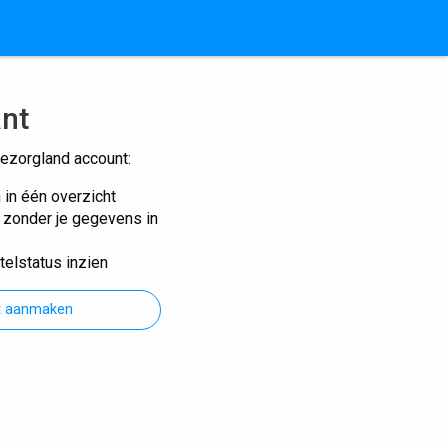
ant
ezorgland account:
n in één overzicht
n zonder je gegevens in
telstatus inzien
t aanmaken