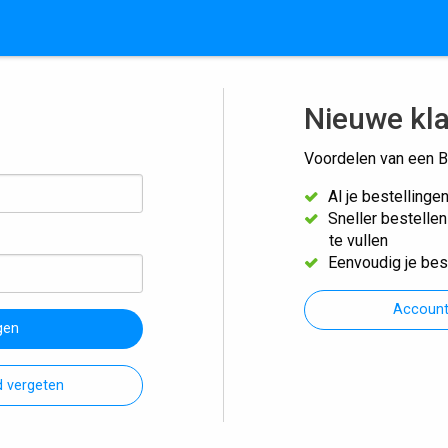
Nieuwe kl
Voordelen van een B
Al je bestellinge
Sneller bestelle
te vullen
Eenvoudig je bes
Accoun
gen
 vergeten