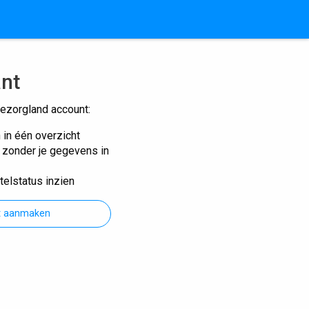
ant
ezorgland account:
n in één overzicht
n zonder je gegevens in
telstatus inzien
t aanmaken