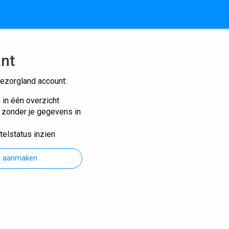
ant
ezorgland account:
n in één overzicht
n zonder je gegevens in
telstatus inzien
t aanmaken