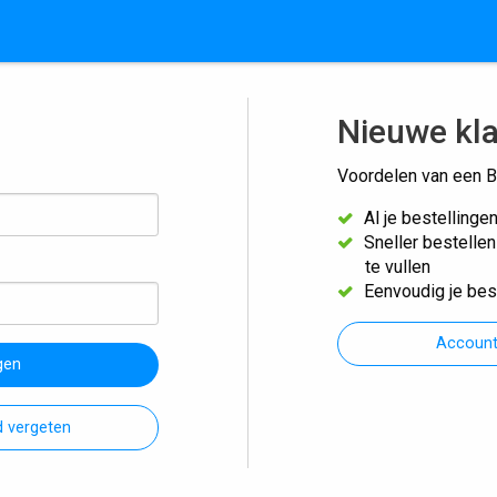
Nieuwe kl
Voordelen van een B
Al je bestellinge
Sneller bestelle
te vullen
Eenvoudig je bes
Accoun
gen
 vergeten