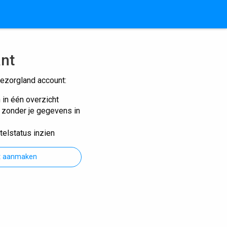
ant
ezorgland account:
n in één overzicht
n zonder je gegevens in
telstatus inzien
t aanmaken