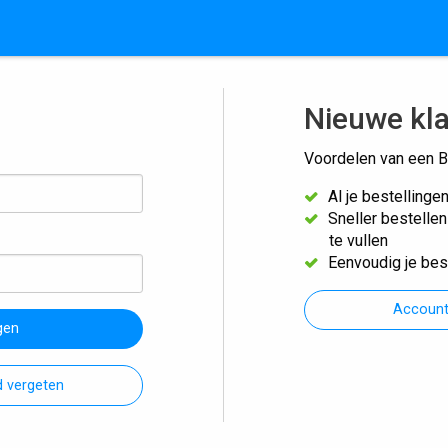
Nieuwe kl
Voordelen van een B
Al je bestellinge
Sneller bestelle
te vullen
Eenvoudig je bes
Accoun
gen
 vergeten