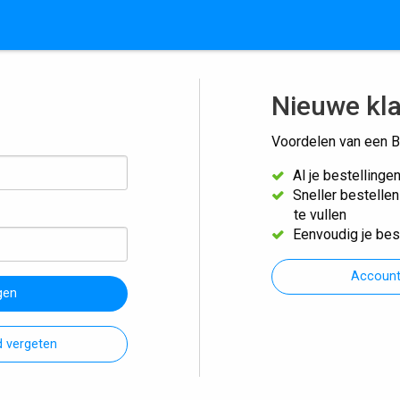
Nieuwe kl
Voordelen van een B
Al je bestellinge
Sneller bestelle
te vullen
Eenvoudig je bes
Accoun
gen
 vergeten