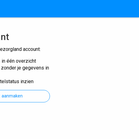
ant
ezorgland account:
n in één overzicht
n zonder je gegevens in
telstatus inzien
t aanmaken