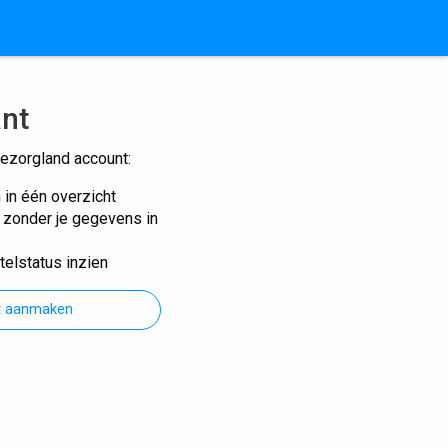
ant
ezorgland account:
n in één overzicht
n zonder je gegevens in
telstatus inzien
t aanmaken