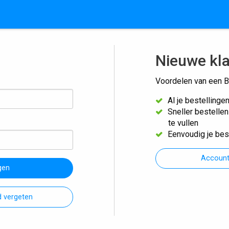
Nieuwe kl
Voordelen van een B
Al je bestellinge
Sneller bestelle
te vullen
Eenvoudig je bes
Accoun
gen
 vergeten