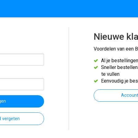
Nieuwe kl
Voordelen van een B
Al je bestellinge
Sneller bestelle
te vullen
Eenvoudig je bes
Accoun
gen
 vergeten