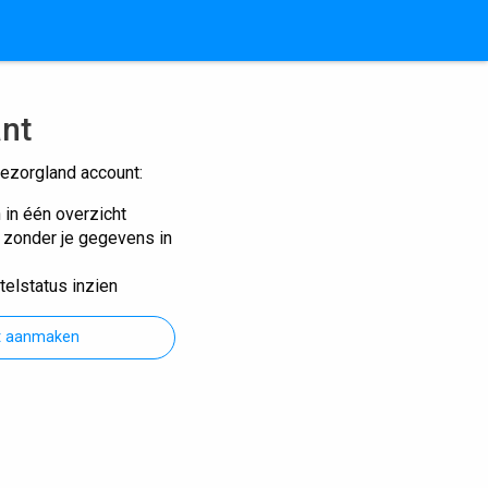
ant
ezorgland account:
n in één overzicht
n zonder je gegevens in
telstatus inzien
t aanmaken