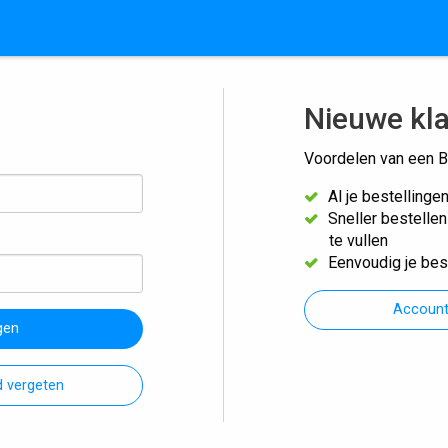
Nieuwe kl
Voordelen van een B
Al je bestellinge
Sneller bestelle
te vullen
Eenvoudig je bes
Accoun
gen
 vergeten