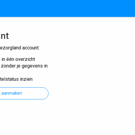
ant
ezorgland account:
n in één overzicht
n zonder je gegevens in
telstatus inzien
t aanmaken