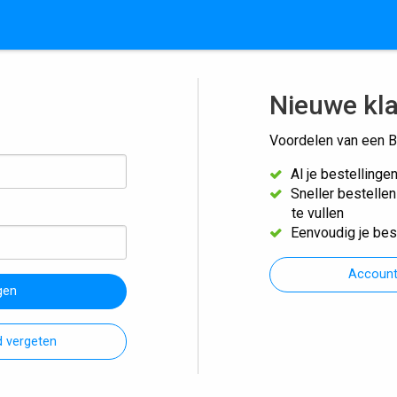
Nieuwe kl
Voordelen van een B
Al je bestellinge
Sneller bestelle
te vullen
Eenvoudig je bes
Accoun
gen
 vergeten