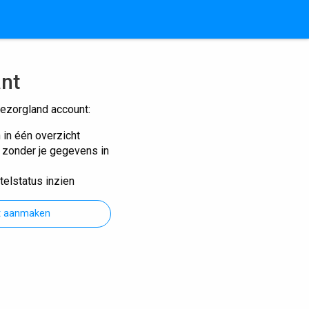
ant
ezorgland account:
n in één overzicht
n zonder je gegevens in
telstatus inzien
t aanmaken