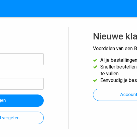
Nieuwe kl
Voordelen van een B
Al je bestellinge
Sneller bestelle
te vullen
Eenvoudig je bes
Accoun
gen
 vergeten