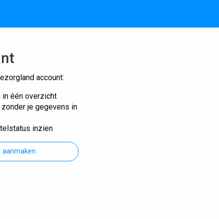
ant
ezorgland account:
n in één overzicht
n zonder je gegevens in
telstatus inzien
t aanmaken